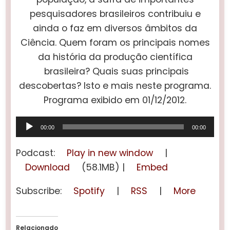
pesquisadores brasileiros contribuiu e
ainda o faz em diversos âmbitos da
Ciência. Quem foram os principais nomes
da história da produção científica
brasileira? Quais suas principais
descobertas? Isto e mais neste programa.
Programa exibido em 01/12/2012.
Tocador
00:00
00:00
de
áudio
Podcast:
Play in new window
|
Download
(58.1MB) |
Embed
Subscribe:
Spotify
|
RSS
|
More
Relacionado