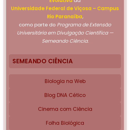
Evolutiva
da
Universidade Federal de Viçosa – Campus
Rio Paranaíba
,
como parte do
Programa de Extensão
Universitária em Divulgação Científica —
Semeando Ciência
.
SEMEANDO CIÊNCIA
Biologia na Web
Blog DNA Cético
Cinema com Ciência
Folha Biológica