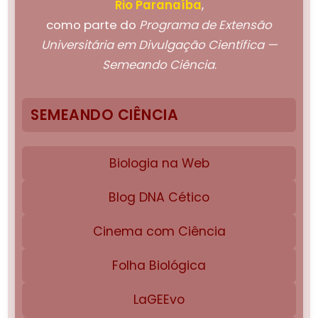
Rio Paranaíba
,
como parte do
Programa de Extensão
Universitária em Divulgação Científica —
Semeando Ciência
.
SEMEANDO CIÊNCIA
Biologia na Web
Blog DNA Cético
Cinema com Ciência
Folha Biológica
LaGEEvo