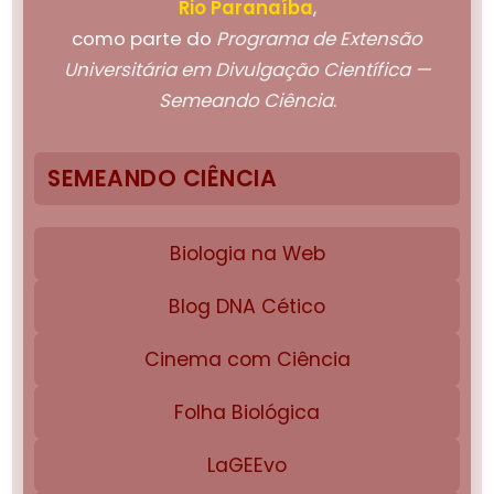
Rio Paranaíba
,
como parte do
Programa de Extensão
Universitária em Divulgação Científica —
Semeando Ciência
.
SEMEANDO CIÊNCIA
Biologia na Web
Blog DNA Cético
Cinema com Ciência
Folha Biológica
LaGEEvo