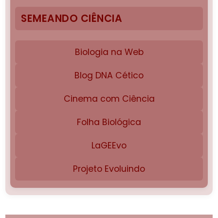
SEMEANDO CIÊNCIA
Biologia na Web
Blog DNA Cético
Cinema com Ciência
Folha Biológica
LaGEEvo
Projeto Evoluindo