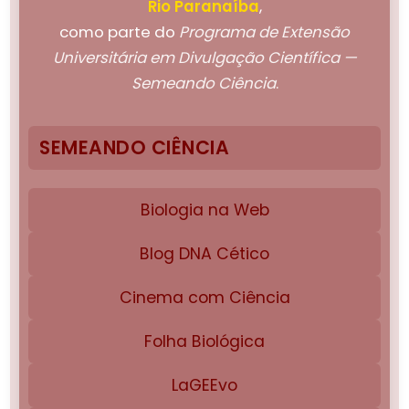
Rio Paranaíba
,
como parte do
Programa de Extensão
Universitária em Divulgação Científica —
Semeando Ciência
.
SEMEANDO CIÊNCIA
Biologia na Web
Blog DNA Cético
Cinema com Ciência
Folha Biológica
LaGEEvo