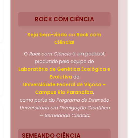
ROCK COM CIÊNCIA
Seja bem-vindo ao Rock com
Ciência!
O
Rock com Ciência
é um podcast
produzido pela equipe do
Laboratório de Genética Ecológica e
Evolutiva
da
Universidade Federal de Viçosa –
Campus Rio Paranaíba
,
como parte do
Programa de Extensão
Universitária em Divulgação Científica
— Semeando Ciência
.
SEMEANDO CIÊNCIA