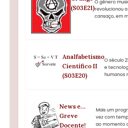
O gênero music
(S03E21)
revolucionou a
cansaço, em m
Analfabetismo
O século 
Científico II
e tecnolog
humanos n
(S03E20)
News e…
Mais um progr
Greve
vez com temp
ao momento q
Docente!