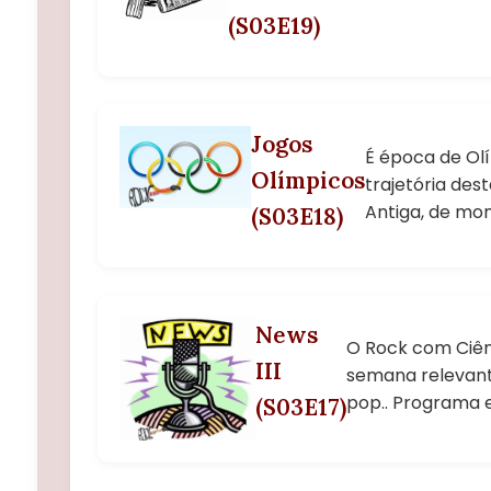
(S03E19)
Jogos
É época de Ol
Olímpicos
trajetória des
Antiga, de mo
(S03E18)
News
O Rock com Ciên
III
semana relevante
pop.. Programa 
(S03E17)