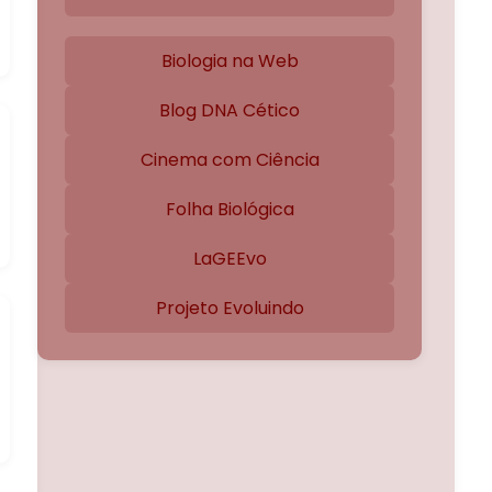
Biologia na Web
Blog DNA Cético
Cinema com Ciência
Folha Biológica
LaGEEvo
Projeto Evoluindo