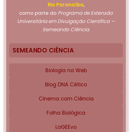
Rio Paranaíba
,
como parte do
Programa de Extensão
Universitária em Divulgação Científica —
Semeando Ciência
.
SEMEANDO CIÊNCIA
Biologia na Web
Blog DNA Cético
Cinema com Ciência
Folha Biológica
LaGEEvo